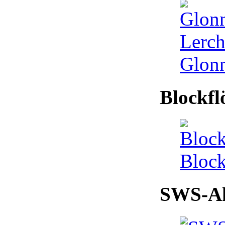
Glonn
Blockfl
Block
SWS-Ak