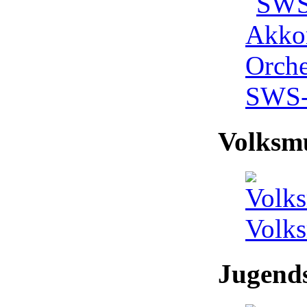
SWS-
Volksm
Volk
Jugends