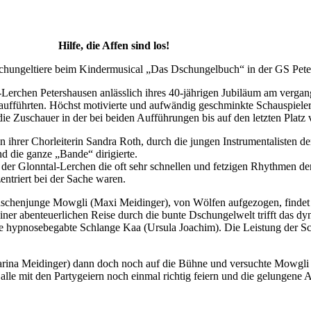
Hilfe, die Affen sind los!
schungeltiere beim Kindermusical „Das Dschungelbuch“ in der GS Pet
Lerchen Petershausen anlässlich ihres 40-jährigen Jubiläum am vergang
fführten. Höchst motivierte und aufwändig geschminkte Schauspieler
 die Zuschauer in der bei beiden Aufführungen bis auf den letzten Plat
n ihrer Chorleiterin Sandra Roth, durch die jungen Instrumentalisten 
d die ganze „Bande“ dirigierte.
 der Glonntal-Lerchen die oft sehr schnellen und fetzigen Rhythmen 
entriert bei der Sache waren.
schenjunge Mowgli (Maxi Meidinger), von Wölfen aufgezogen, findet 
iner abenteuerlichen Reise durch die bunte Dschungelwelt trifft das dy
ie hypnosebegabte Schlange Kaa (Ursula Joachim). Die Leistung der Sc
arina Meidinger) dann doch noch auf die Bühne und versuchte Mowgli 
alle mit den Partygeiern noch einmal richtig feiern und die gelungene