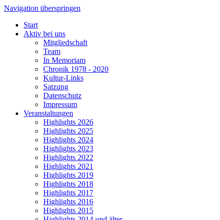
Navigation überspringen
Start
Aktiv bei uns
Mitgliedschaft
Team
In Memoriam
Chronik 1978 - 2020
Kultur-Links
Satzung
Datenschutz
Impressum
Veranstaltungen
Highlights 2026
Highlights 2025
Highlights 2024
Highlights 2023
Highlights 2022
Highlights 2021
Highlights 2019
Highlights 2018
Highlights 2017
Highlights 2016
Highlights 2015
Highlights 2014 und älter