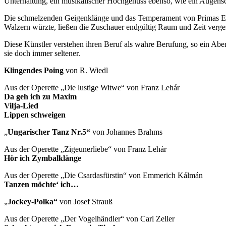
Unterhaltung, ein musikalischer Hochgenuss ebenso, wie ein Augensc
Die schmelzenden Geigenklänge und das Temperament von Primas Eug
Walzern würzte, ließen die Zuschauer endgültig Raum und Zeit verge
Diese Künstler verstehen ihren Beruf als wahre Berufung, so ein Abend
sie doch immer seltener.
Klingendes Poing
von R. Wie
Aus der Operette „Die lustige Witwe“ von Franz Lehár
Da geh ich zu Maxim
Vilja-Lied
Lippen schweigen
„
Ungarischer Tanz Nr.5“
von Johannes Bra
Aus der Operette „Zigeunerliebe“ von Franz Lehár
Hör ich Zymbalklänge
Aus der Operette „Die Csardasfürstin“ von Emmerich Kálmán
Tanzen möchte‘ ich…
„
Jockey-Polka“
von Josef Stra
Aus der Operette „Der Vogelhändler“ von Carl Zeller