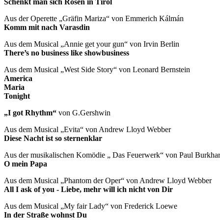
Schenkt man sich Rosen in Tirol
Aus der Operette „Gräfin Mariza“ von Emmerich Kálmán
Komm mit nach Varasdin
Aus dem Musical „Annie get your gun“ von Irvin Berlin
There’s no business like showbusin
Aus dem Musical „West Side Story“ von Leonard Bernstein
America
Mari
Tonigh
„I got Rhythm“
von G.Gershw
Aus dem Musical „Evita“ von Andrew Lloyd Webber
Diese Nacht ist so sternenkl
Aus der musikalischen Komödie „ Das Feuerwerk“ von Paul Burkha
O mein Pap
Aus dem Musical „Phantom der Oper“ von Andrew Lloyd Webbe
All I ask of you - Liebe, mehr will ich nicht von Dir
Aus dem Musical „My fair Lady“ von Frederick Loewe
In der Straße wohnst 