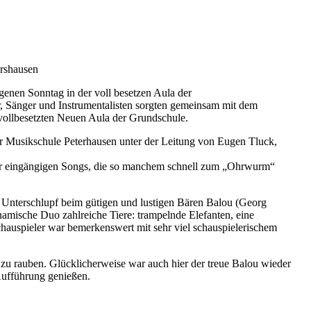
ershausen
enen Sonntag in der voll besetzen Aula der
, Sänger und Instrumentalisten sorgten gemeinsam mit dem
z vollbesetzten Neuen Aula der Grundschule.
der Musikschule Peterhausen unter der Leitung von Eugen Tluck,
der eingängigen Songs, die so manchem schnell zum „Ohrwurm“
Unterschlupf beim gütigen und lustigen Bären Balou (Georg
namische Duo zahlreiche Tiere: trampelnde Elefanten, eine
hauspieler war bemerkenswert mit sehr viel schauspielerischem
zu rauben. Glücklicherweise war auch hier der treue Balou wieder
 Aufführung genießen.