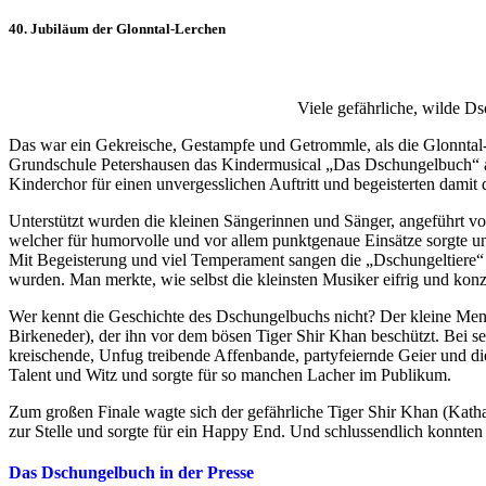
40. Jubiläum der Glonntal-Lerchen
Viele gefährliche, wilde D
Das war ein Gekreische, Gestampfe und Getrommle, als die Glonntal-
Grundschule Petershausen das Kindermusical „Das Dschungelbuch“ au
Kinderchor für einen unvergesslichen Auftritt und begeisterten damit
Unterstützt wurden die kleinen Sängerinnen und Sänger, angeführt vo
welcher für humorvolle und vor allem punktgenaue Einsätze sorgte un
Mit Begeisterung und viel Temperament sangen die „Dschungeltiere“
wurden. Man merkte, wie selbst die kleinsten Musiker eifrig und konz
Wer kennt die Geschichte des Dschungelbuchs nicht? Der kleine Men
Birkeneder), der ihn vor dem bösen Tiger Shir Khan beschützt. Bei se
kreischende, Unfug treibende Affenbande, partyfeiernde Geier und d
Talent und Witz und sorgte für so manchen Lacher im Publikum.
Zum großen Finale wagte sich der gefährliche Tiger Shir Khan (Kath
zur Stelle und sorgte für ein Happy End. Und schlussendlich konnten 
Das Dschungelbuch in der Presse