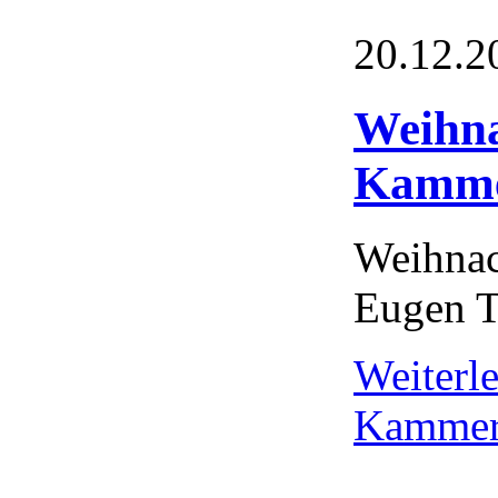
20.12.2
Weihna
Kamme
Weihnac
Eugen 
Weiterl
Kammero