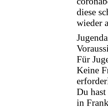
coronab
diese sc
wieder a
Jugenda
Vorauss
Für Jug
Keine F
erforder
Du hast
in Fran